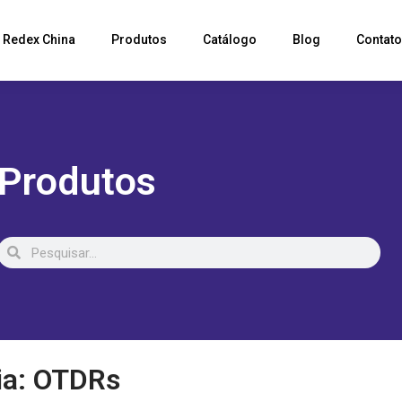
Redex China
Produtos
Catálogo
Blog
Contat
Produtos
ia: OTDRs