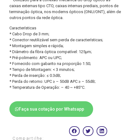
caixas externas tipo CTO, caixas internas prediais, pontos de
terminação óptica, nos modems ópticos (ONU/ONT), além de
outros pontos da rede óptica.
Características
* Cabo Drop de 3 mm;
* Conector reutilizável sem perda de características;
* Montagem simples e rápida;
* Diâmetro da fibra óptica compatível: 125μm;
* Pré-polimento: APC ou UPC;
* Fornecido com gabarito na proporção 1:50;
* Tempo de Montagem: < 3 minutos;
* Perda de inserção: ≤ 0.3dB;
* Perda do retorno: UPC ≥ – 50dB APC ≥ – 55dB;
* Temperatura de Operação: – 40 ~ +85°C.
Faça sua cotação por Whatsapp
Compartilhe: