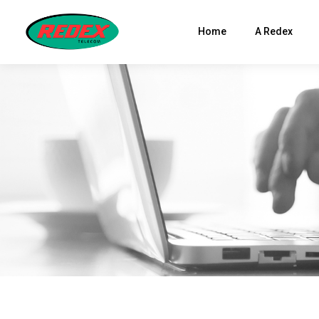
Home
A Redex